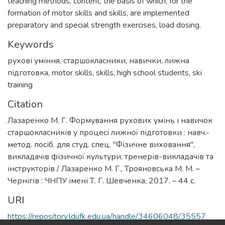
teaching methods, content, the basis of which, for the
formation of motor skills and skills, are implemented
preparatory and special strength exercises, load dosing.
Keywords
рухові уміння
,
старшокласники
,
навички
,
лижна
підготовка
,
motor skills
,
skills
,
high school students
,
ski
training
Citation
Лазаренко М. Г. Формування рухових умінь і навичок
старшокласників у процесі лижної підготовки : навч.-
метод. посіб. для студ. спец. "Фізичне виховання",
викладачів фізичної культури, тренерів-викладачів та
інструкторів / Лазаренко М. Г., Трояновська М. М. –
Чернігів : ЧНПУ імені Т. Г. Шевченка, 2017. – 44 с.
URI
https://repository.ldufk.edu.ua/handle/34606048/35557