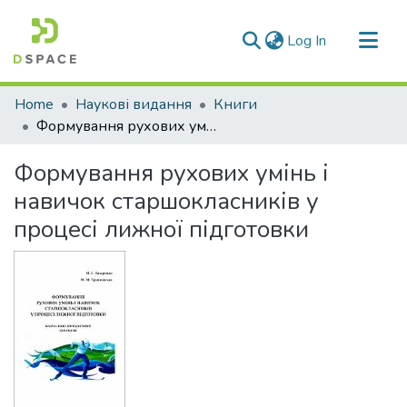
(current)
Log In
Communities & Collections
Home
Наукові видання
Книги
All of DSpace
Формування рухових умінь і навичок старшокласників у процесі лижної підготовки
Statistics
Формування рухових умінь і
навичок старшокласників у
процесі лижної підготовки