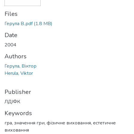
Files
Герула В..pdf
(1.8 MB)
Date
2004
Authors
Герула, Віктор
Herula, Viktor
Publisher
ЛДІФК
Keywords
гра
,
значення гри
,
фізичне виховання
,
естетичне
виховання