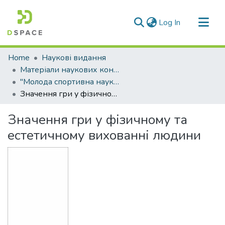
(current)
Log In
Communities & Collections
Home
Наукові видання
All of DSpace
Матеріали наукових конференцій
"Молода спортивна наука України"
Statistics
Значення гри у фізичному та естетичному вихованні людини
Значення гри у фізичному та
естетичному вихованні людини