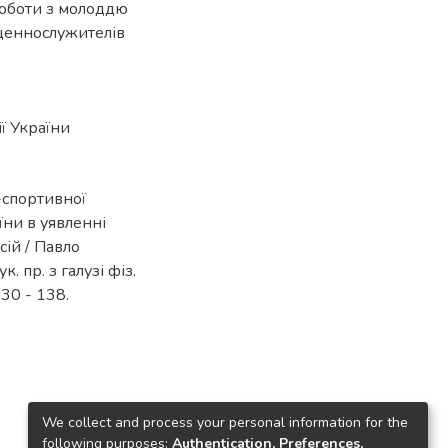
роботи з молоддю
ященнослужителів
ії України
-спортивної
їни в уявленні
ій / Павло
. пр. з галузі фіз.
130 - 138.
We collect and process your personal information for the
following purposes:
Authentication, Preferences,