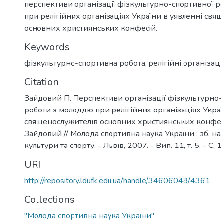
перспективи організації фізкультурно-спортивної 
при релігійних організаціях України в уявленні св
основних християнських конфесій.
Keywords
фізкультурно-спортивна робота
,
релігійні організац
Citation
Зайдовий П. Перспективи організації фізкультурно
роботи з молоддю при релігійних організаціях Укра
священослужителів основних християнських конфес
Зайдовий // Молода спортивна наука України : зб. наук
культури та спорту. - Львів, 2007. - Вип. 11, т. 5. - С. 
URI
http://repository.ldufk.edu.ua/handle/34606048/4361
Collections
"Молода спортивна наука України"