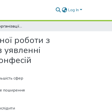
Log In
Перспективи організації фізкультурно-спортивної роботи з молоддю при релігійних організаціях України в уявленні священослужителів основних християнських конфесій
ної роботи з
в уявленні
онфесій
льшість сфер
ьше поширення
ослідити