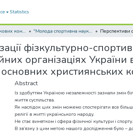
ace
Statistics
Матеріали наукових конференцій
"Молода спортивна наука України"
зації фізкультурно-спортив
йних організаціях України 
 основних християнських к
Abstract
Із здобуттям Україною незалежності зазнали змін бі
життя суспільства.
Як наслідок цих змін можемо спостерігати все біл
релігії в житті українського народу.
Не стає винятком і сфера фізичної культури і спорту.
В зв’язку з цим метою нашого дослідження було – д