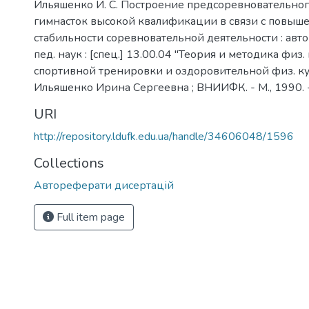
Ильяшенко И. С. Построение предсоревновательног
гимнасток высокой квалификации в связи с повыш
стабильности соревновательной деятельности : авторе
пед. наук : [спец.] 13.00.04 "Теория и методика физ.
спортивной тренировки и оздоровительной физ. ку
Ильяшенко Ирина Сергеевна ; ВНИИФК. - М., 1990. -
URI
http://repository.ldufk.edu.ua/handle/34606048/1596
Collections
Автореферати дисертацій
Full item page