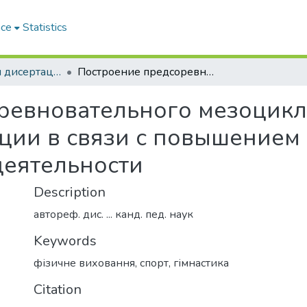
ace
Statistics
Автореферати дисертацій
Построение предсоревновательного мезоцикла у гимнасток высокой квалификации в связи с повышением стабильности соревновательной деятельности
ревновательного мезоцикла
ции в связи с повышением 
деятельности
Description
автореф. дис. ... канд. пед. наук
Keywords
фізичне виховання
,
спорт
,
гімнастика
Citation