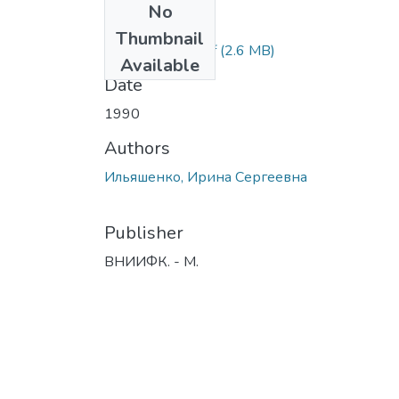
No
Files
Thumbnail
ilyashenko_i_s.pdf
(2.6 MB)
Available
Date
1990
Authors
Ильяшенко, Ирина Сергеевна
Publisher
ВНИИФК. - М.