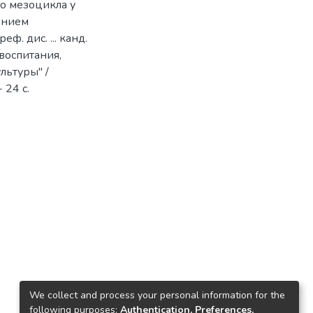
о мезоцикла у
ением
ф. дис. ... канд.
 воспитания,
льтуры" /
 24 с.
We collect and process your personal information for the
following purposes:
Authentication, Preferences,