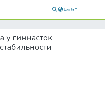
Log In
 у гимнасток
стабильности