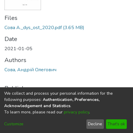
Files
Сова А._dys_ost_2020.pdf
(3.65 MB)
Date
2021-01-05
Authors
Сова, Андрій Олегович
Publisher
We collect and process your personal information for the
Львів
following purposes:
Authentication, Preferences,
Acknowledgement and Statistics
.
Abstract
To learn more, please read our
privacy policy
.
Серед видатних діячів кінця ХІХ – першої половини ХХ
Customize
Decline
That's ok
ст. чільне місце