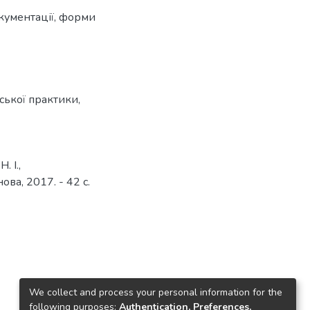
кументації, форми
ської практики
,
. І.,
ова, 2017. - 42 с.
We collect and process your personal information for the
following purposes:
Authentication, Preferences,