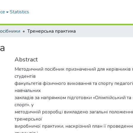
ace
Statistics
осібники
Тренерська практика
а
Abstract
Методичний посібник призначений для керівників 
студентів
факультетів фізичного виховання та спорту педаго
навчальних
закладів за напрямком підготовки «Олімпійський т
спорт». у
методичній розробці викладено загальні положен
тренерської
виробничої практики, наскрізний план її проведенн