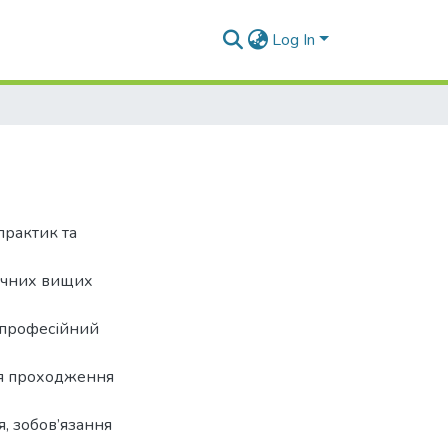
Log In
практик та
гічних вищих
а професійний
ня проходження
я, зобов’язання