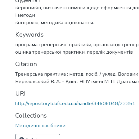
студентів і
керівників, визначені вимоги щодо оформлення до
і методи
контролю, методика оцінювання.
Keywords
програма тренерської практики
,
організація тренер
оцінка тренерської практики
,
перелік документів
Citation
Тренерська практика : метод. посіб. / уклад. Воловик Н
Березовський В. А. - Київ : НПУ імені М. П. Драгоман
URI
http://repository.ldufk.edu.ua/handle/34606048/23351
Collections
Методичні посібники