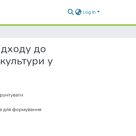
Log In
ідходу до
 культури у
ґрунтувати
ів для формування