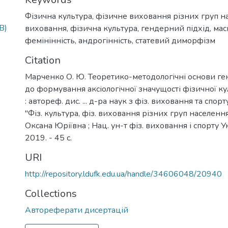
Фізична культура, фізичне виховання різних груп н
B)
виховання
,
фізична культура
,
гендерний підхід
,
мас
фемінінність
,
андрогінність
,
статевий диморфізм
Citation
Марченко О. Ю. Теоретико-методологічні основи ге
до формування аксіологічної значущості фізичної ку
: автореф. дис. ... д-ра наук з фіз. виховання та спорту
"Фіз. культура, фіз. виховання різних груп населенн
Оксана Юріївна ; Нац. ун-т фіз. виховання і спорту Ук
2019. - 45 с.
URI
http://repository.ldufk.edu.ua/handle/34606048/20940
Collections
Автореферати дисертацій