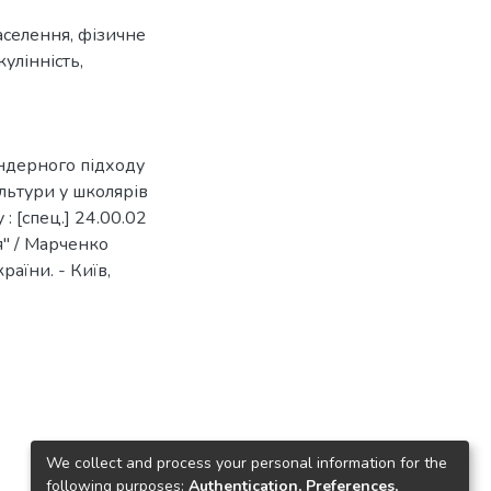
аселення
,
фізичне
кулінність
,
ндерного підходу
льтури у школярів
 : [спец.] 24.00.02
я" / Марченко
раїни. - Київ,
We collect and process your personal information for the
following purposes:
Authentication, Preferences,