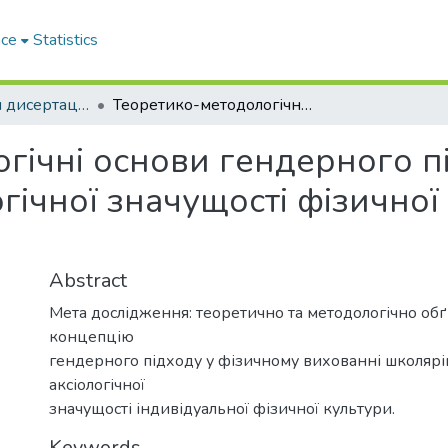
ace
Statistics
Автореферати дисертацій
Теоретико-методологічні основи гендерного підходу до формування аксіологічної значущості фізичної культури у школярів
гічні основи гендерного п
ічної значущості фізичної
Abstract
Мета дослідження: теоретично та методологічно об
концепцію
гендерного підходу у фізичному вихованні школяр
аксіологічної
значущості індивідуальної фізичної культури.
Keywords