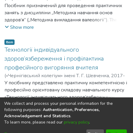
університет імені Т. Г. Шевченка
Посібник призначений для проведення практичних
,
2011-11-26
)
Жара, Г.
І.
занять з дисципліни „Методика навчання основ
;
Zhara, H. I.
здоров’я” („Методика викладання валеології”). The
manual is intended for practical classes in the discipline
Show more
"Methods of teaching the basics of health" ("Methods of
teaching valeology").
Item
Технології індивідуального
здоров’язбереження і профілактика
професійного вигоряння вчителя
(
«Чернігівський колегіум» імені Т. Г. Шевченка
,
2017-
12-22
У посібнику представлено практичну компетентнісно і
)
Жара, Г. І.
;
Zhara, H. I.
професійно орієнтовану складову навчального курсу
«Технології індивідуального здоров’язбереження і
We collect and process your personal information for the
профілактика професійного вигоряння вчителя» для
Show more
following purposes:
Authentication, Preferences,
студентів усіх спеціальностей педагогічних закладів
Acknowledgement and Statistics
.
вищої освіти. Запропоновано зручні діагностичні
To learn more, please read our
privacy policy
.
DSpace software
copyright © 2002-2026
LYRASIS
засоби для визначення індивідуальної зони
професійного комфорту, рівня професійного
Cookie
Privacy
End User
Send