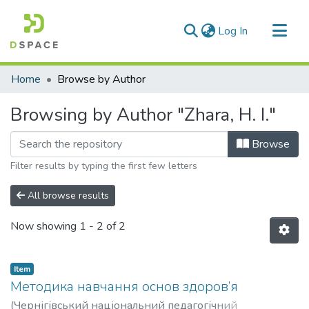
(current)
Log In
Communities & Collections
Home
Browse by Author
All of DSpace
Browsing by Author "Zhara, H. I."
Browse
Filter results by typing the first few letters
All browse results
Now showing
1 - 2 of 2
Item
Методика навчання основ здоров’я
(
Чернігівський національний педагогічний