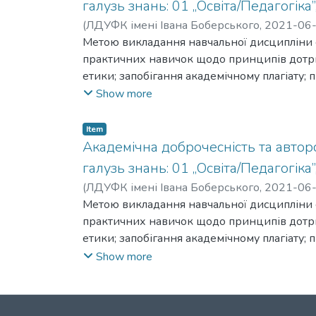
галузь знань: 01 „Освіта/Педагогіка”
(
ЛДУФК імені Івана Боберського
,
2021-06
Метою викладання навчальної дисципліни 
практичних навичок щодо принципів дотри
етики; запобігання академічному плагіату;
джерела; системи законодавства у сфері а
Show more
права.
Item
Академічна доброчесність та авторсь
галузь знань: 01 „Освіта/Педагогіка”
(
ЛДУФК імені Івана Боберського
,
2021-06
Метою викладання навчальної дисципліни 
практичних навичок щодо принципів дотри
етики; запобігання академічному плагіату;
джерела; системи законодавства у сфері а
Show more
права.