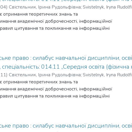
-04
)
Свістельник, Ірина Рудольфівна
;
Svistelnyk, Iryna Rudolf
є отримання теоретичних знань та
мання академічної доброчесності, інформаційної
 правил цитування та покликання на інформаційні
вторського права; загальних положень патентного
ке право : силабус навчальної дисципліни, освіт
, спеціальність: 014.11 „Середня освіта (фізична 
-11
)
Свістельник, Ірина Рудольфівна
;
Svistelnyk, Iryna Rudolf
є отримання теоретичних знань та
мання академічної доброчесності, інформаційної
 правил цитування та покликання на інформаційні
вторського права; загальних положень патентного
ке право : силабус навчальної дисципліни, освіт