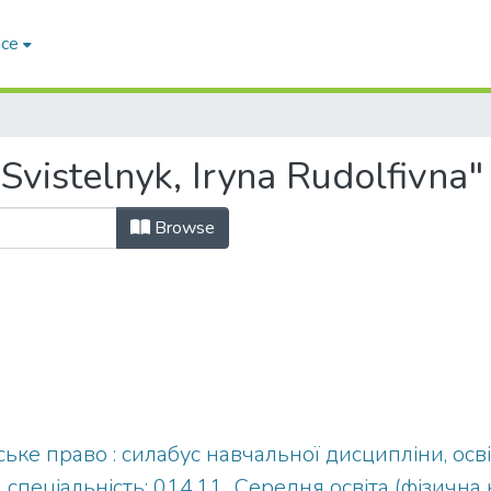
ace
vistelnyk, Iryna Rudolfivna"
Browse
ке право : силабус навчальної дисципліни, освіт
, спеціальність: 014.11 „Середня освіта (фізична 