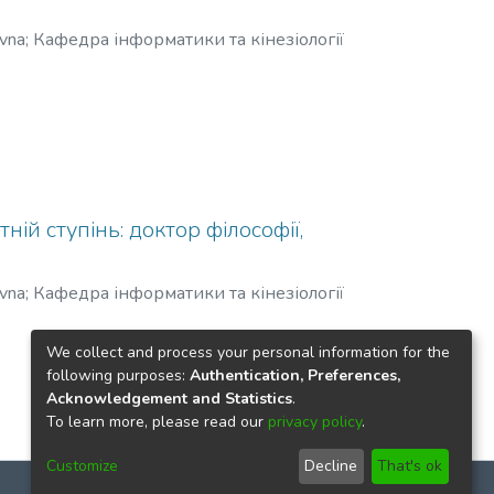
ivna
;
Кафедра інформатики та кінезіології
ній ступінь: доктор філософії,
ivna
;
Кафедра інформатики та кінезіології
We collect and process your personal information for the
following purposes:
Authentication, Preferences,
Acknowledgement and Statistics
.
To learn more, please read our
privacy policy
.
Customize
Decline
That's ok