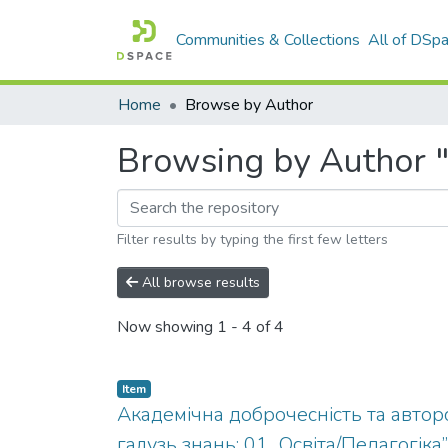
Communities & Collections
All of DSp
Home
Browse by Author
Browsing by Author "S
Filter results by typing the first few letters
All browse results
Now showing
1 - 4 of 4
Item
Академічна доброчесність та авторсь
галузь знань: 01 „Освіта/Педагогіка”