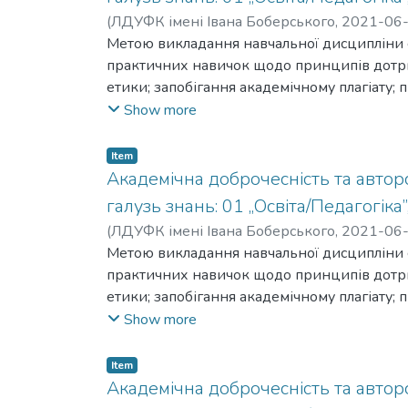
(
ЛДУФК імені Івана Боберського
,
2021-06
Метою викладання навчальної дисципліни 
практичних навичок щодо принципів дотри
етики; запобігання академічному плагіату;
джерела; системи законодавства у сфері а
Show more
права.
Item
Академічна доброчесність та авторсь
галузь знань: 01 „Освіта/Педагогіка”
(
ЛДУФК імені Івана Боберського
,
2021-06
Метою викладання навчальної дисципліни 
практичних навичок щодо принципів дотри
етики; запобігання академічному плагіату;
джерела; системи законодавства у сфері а
Show more
права.
Item
Академічна доброчесність та авторсь