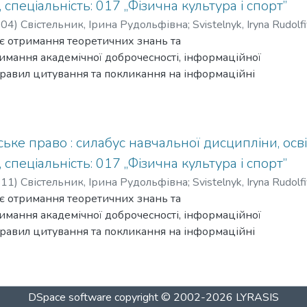
, спеціальність: 017 „Фізична культура і спорт”
-04
)
Свістельник, Ірина Рудольфівна
;
Svistelnyk, Iryna Rudolf
є отримання теоретичних знань та
мання академічної доброчесності, інформаційної
 правил цитування та покликання на інформаційні
вторського права; загальних положень патентного
ке право : силабус навчальної дисципліни, освіт
, спеціальність: 017 „Фізична культура і спорт”
-11
)
Свістельник, Ірина Рудольфівна
;
Svistelnyk, Iryna Rudolf
є отримання теоретичних знань та
мання академічної доброчесності, інформаційної
 правил цитування та покликання на інформаційні
вторського права; загальних положень патентного
DSpace software
copyright © 2002-2026
LYRASIS