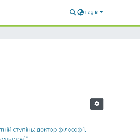
Log In
ній ступінь: доктор філософії,
культура)”