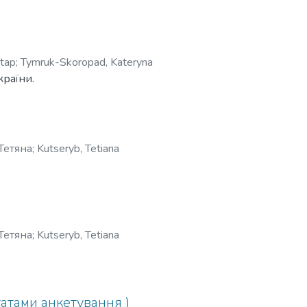
tap
;
Tymruk-Skoropad, Kateryna
країни.
Тетяна
;
Kutseryb, Tetiana
Тетяна
;
Kutseryb, Tetiana
татами анкетування )