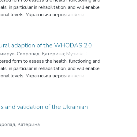
ered form to assess the health, functioning and
ls, in particular in rehabilitation, and will enable
national levels. Українська версія анкети
цінки здоров’я, функціонування та
их професіоналів, зокрема в реабілітації, і
ному та міжнародному рівнях.
ultural adaption of the WHODAS 2.0
Тимрук-Скоропад, Катерина
;
Музика, Остап
;
ered form to assess the health, functioning and
ls, in particular in rehabilitation, and will enable
national levels. Українська версія анкети
цінки здоров’я, функціонування та
их професіоналів, зокрема в реабілітації, і
ному та міжнародному рівнях.
 and validation of the Ukrainian
ропад, Катерина