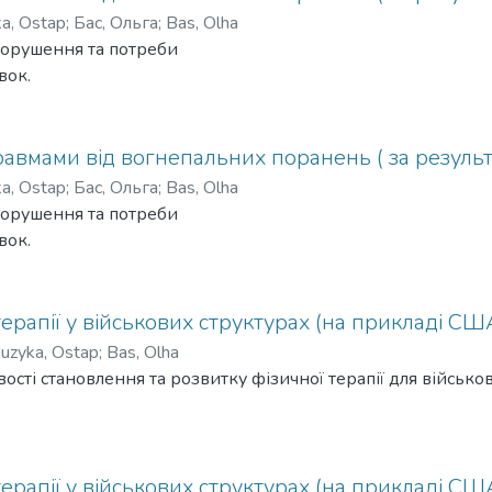
a, Ostap
;
Бас, Ольга
;
Bas, Olha
порушення та потреби
вок.
травмами від вогнепальних поранень ( за резуль
a, Ostap
;
Бас, Ольга
;
Bas, Olha
порушення та потреби
вок.
ерапії у військових структурах (на прикладі СШ
uzyka, Ostap
;
Bas, Olha
ості становлення та розвитку фізичної терапії для військо
ерапії у військових структурах (на прикладі СШ