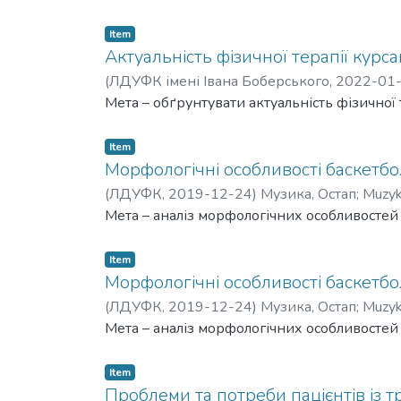
Item
Актуальність фізичної терапії курс
(
ЛДУФК імені Івана Боберського
,
2022-01
Мета – обґрунтувати актуальність фізичної
Item
Морфологічні особливості баскетбо
(
ЛДУФК
,
2019-12-24
)
Музика, Остап
;
Muzyk
Мета – аналіз морфологічних особливостей
Item
Морфологічні особливості баскетбо
(
ЛДУФК
,
2019-12-24
)
Музика, Остап
;
Muzyk
Мета – аналіз морфологічних особливостей
Item
Проблеми та потреби пацієнтів із 