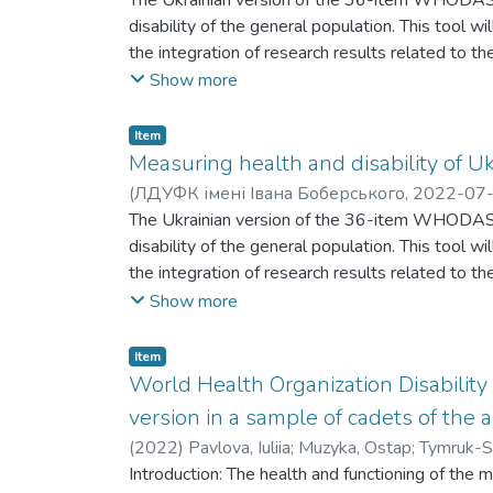
Павлова, Юлія
The Ukrainian version of the 36-item WHODAS 2.
disability of the general population. This tool will
the integration of research results related to t
WHODAS 2.0 із 36 пунктів проста та зручн
Show more
інвалідності населення в цілому. Цей інстр
дозволить інтегрувати результати дослідже
Item
Measuring health and disability of U
(
ЛДУФК імені Івана Боберського
,
2022-07
Павлова, Юлія
The Ukrainian version of the 36-item WHODAS 2.
disability of the general population. This tool will
the integration of research results related to t
WHODAS 2.0 із 36 пунктів проста та зручн
Show more
інвалідності населення в цілому. Цей інстр
дозволить інтегрувати результати дослідже
Item
World Health Organization Disability
version in a sample of cadets of the 
(
2022
)
Pavlova, Iuliia
;
Muzyka, Ostap
;
Tymruk-S
Introduction: The health and functioning of the 