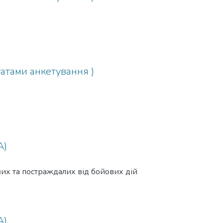
татами анкетування )
А)
вих та постраждалих від бойових дій
А)