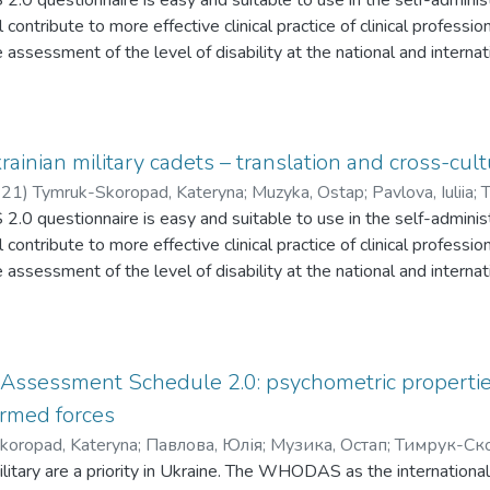
0 questionnaire is easy and suitable to use in the self-administ
 contribute to more effective clinical practice of clinical professiona
he assessment of the level of disability at the national and inter
а для використання у формі самостійного заповнення для о
умент сприятиме більш ефективній клінічній практиці клінічн
нь, пов’язаних з оцінкою рівня інвалідності на національ
krainian military cadets – translation and cross-c
-21
)
Tymruk-Skoropad, Kateryna
;
Muzyka, Ostap
;
Pavlova, Iuliia
;
0 questionnaire is easy and suitable to use in the self-administ
 contribute to more effective clinical practice of clinical professiona
he assessment of the level of disability at the national and inter
а для використання у формі самостійного заповнення для о
умент сприятиме більш ефективній клінічній практиці клінічн
нь, пов’язаних з оцінкою рівня інвалідності на національ
 Assessment Schedule 2.0: psychometric properties
armed forces
koropad, Kateryna
;
Павлова, Юлія
;
Музика, Остап
;
Тимрук-Ско
military are a priority in Ukraine. The WHODAS as the international