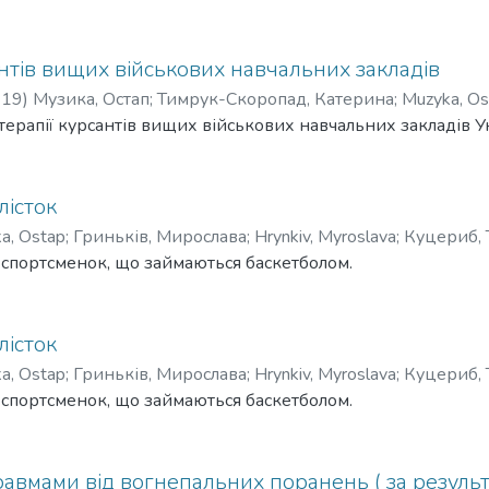
антів вищих військових навчальних закладів
-19
)
Музика, Остап
;
Тимрук-Скоропад, Катерина
;
Muzyka, Os
 терапії курсантів вищих військових навчальних закладів У
лісток
a, Ostap
;
Гриньків, Мирослава
;
Hrynkiv, Myroslava
;
Куцериб, 
 спортсменок, що займаються баскетболом.
лісток
a, Ostap
;
Гриньків, Мирослава
;
Hrynkiv, Myroslava
;
Куцериб, 
 спортсменок, що займаються баскетболом.
травмами від вогнепальних поранень ( за резуль