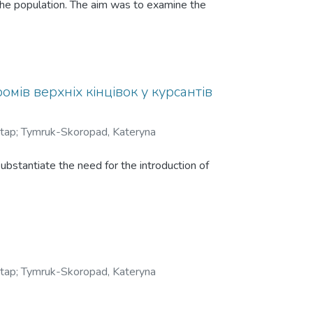
f the population. The aim was to examine the
 такої групи населення. Метою було
омів верхніх кінцівок у курсантів
tap
;
Tymruk-Skoropad, Kateryna
stantiate the need for the introduction of
tap
;
Tymruk-Skoropad, Kateryna