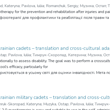
d, Kateryna
;
Pavlova, Iuliia
;
Romanchuk, Sergiy
;
Музика, Остап
;
Т
otherapy for the prevention and rehabilitation after injuries and 
зіотерапії для профілактики та реабілітації після травм т
krainian cadets – translation and cross-cultural 
stap
;
Pavlova, Iuliia
;
Тимрук-Скоропад, Катерина
;
Музика, Ост
nally to assess disability. The goal was to perform a crosscultur
’s efficacy, particularly for
истовується в усьому світі для оцінки інвалідності. Мета 
 WHODAS 2.0, а також перевірити ефективність інструменту
krainian military cadets – translation and cross-c
ruk-Skoropad, Kateryna
;
Muzyka, Ostap
;
Pavlova, Iuliia
;
Тимрук-