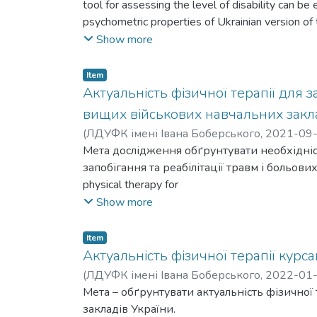
tool for assessing the level of disability can b
psychometric properties of Ukrainian version 
cadets.
Show more
Вступ: Здоров’я та працездатність військ
Інструмент оцінки рівня інвалідності може
Item
дослідити психометричні властивості украї
Актуальність фізичної терапії для з
курсанти.
вищих військових навчальних закл
(
ЛДУФК імені Івана Боберського
,
2021-09
Мета дослідження обґрунтувати необхідніст
запобігання та реабілітації травм і больових 
physical therapy for
prevention and rehabilitation of injuries and pa
Show more
Item
Актуальність фізичної терапії курс
(
ЛДУФК імені Івана Боберського
,
2022-01
Мета – обґрунтувати актуальність фізичної
закладів України.