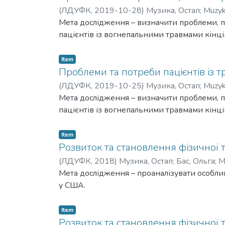
(
ЛДУФК
,
2019-10-28
)
Музика, Остап
;
Muzyk
Мета дослідження – визначити проблеми, 
пацієнтів із вогнепальними травмами кінці
Item
Проблеми та потреби пацієнтів із 
(
ЛДУФК
,
2019-10-25
)
Музика, Остап
;
Muzyk
Мета дослідження – визначити проблеми, 
пацієнтів із вогнепальними травмами кінці
Item
Розвиток та становлення фізичної т
(
ЛДУФК
,
2018
)
Музика, Остап
;
Бас, Ольга
;
M
Мета дослідження – проаналізувати особлив
у США.
Item
Розвиток та становлення фізичної т