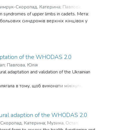
имрук-Скоропад, Катерина
;
Павлова, Юлія
;
pain syndromes of upper limbs in cadets. Мета:
а больових синдромів верхніх кінцівок у
adaptation of the WHODAS 2.0
ап
;
Павлова, Юлія
al adaptation and validation of the Ukrainian
полягала в тому, щоб виконати міжкультурну
, зокрема для
ultural adaption of the WHODAS 2.0
Скоропад, Катерина
;
Музика, Остап
;