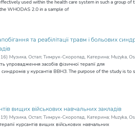
e effectively used within the health care system in such a group o
of the WHODAS 2.0 in a sample of
ових є пріоритетом в Україні. WHODAS як міжнародна
 бути ефективно використаний у системі охорони здоров’я
нської версії WHODAS 2.0 на вибірці
апобігання та реабілітації травм і больових синдр
адів
-16
)
Музика, Остап
;
Тимрук-Скоропад, Катерина
;
Muzyka, Os
ь упровадження засобів фізичної терапії для
синдромів у курсантів ВВНЗ. The purpose of the study is to sub
in syndromes in cadets of VVNIZ.
антів вищих військових навчальних закладів
-19
)
Музика, Остап
;
Тимрук-Скоропад, Катерина
;
Muzyka, Os
 терапії курсантів вищих військових навчальних