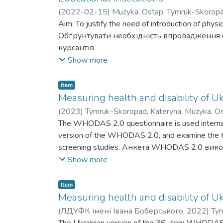
(
2022-02-15
)
Muzyka, Ostap
;
Tymruk-Skoropa
Романчук, Сергій
Aim: To justify the need of introduction of physi
Обґрунтувати необхідність впровадження фі
курсантів.
Show more
Item
Measuring health and disability of U
(
2023
)
Tymruk-Skoropad, Kateryna
;
Muzyka, O
The WHODAS 2.0 questionnaire is used internatio
version of the WHODAS 2.0, and examine the tool
screening studies. Анкета WHODAS 2.0 викор
адаптацію та валідацію української версії
Show more
скринінгові дослідження.
Item
Measuring health and disability of U
(
ЛДУФК імені Івана Боберського
,
2022
)
Tym