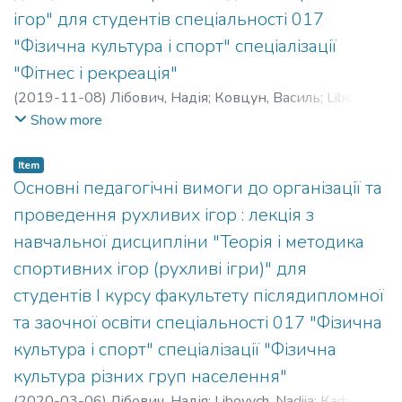
ігор" для студентів спеціальності 017
"Фізична культура і спорт" спеціалізації
"Фітнес і рекреація"
(
2019-11-08
)
Лібович, Надія
;
Ковцун, Василь
;
Libovych,
Nadiia
;
Kovtsun, Vasyl
;
Кафедра спортивних та
Show more
рекреаційних ігор
Item
Основні педагогічні вимоги до організації та
проведення рухливих ігор : лекція з
навчальної дисципліни "Теорія і методика
спортивних ігор (рухливі ігри)" для
студентів І курсу факультету післядипломної
та заочної освіти спеціальності 017 "Фізична
культура і спорт" спеціалізації "Фізична
культура різних груп населення"
(
2020-03-06
)
Лібович, Надія
;
Libovych, Nadiia
;
Кафедра