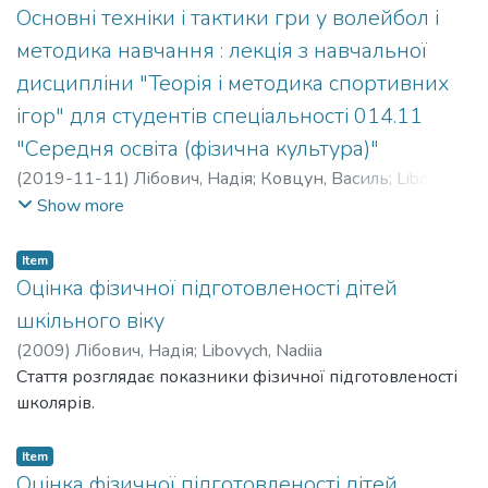
Основні техніки і тактики гри у волейбол і
методика навчання : лекція з навчальної
дисципліни "Теорія і методика спортивних
ігор" для студентів спеціальності 014.11
"Середня освіта (фізична культура)"
(
2019-11-11
)
Лібович, Надія
;
Ковцун, Василь
;
Libovych,
Nadiia
;
Kovtsun, Vasyl
;
Кафедра спортивних та
Show more
рекреаційних ігор
Item
Оцінка фізичної підготовленості дітей
шкільного віку
(
2009
)
Лібович, Надія
;
Libovych, Nadiia
Стаття розглядає показники фізичної підготовленості
школярів.
Item
Оцінка фізичної підготовленості дітей