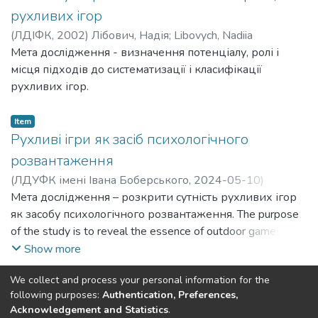
рухливих ігор
(
ЛДІФК
,
2002
)
Лібович, Надія
;
Libovych, Nadiia
Мета дослідження - визначення потенціалу, ролі і
місця підходів до систематизації і класифікації
рухливих ігор.
Item
Рухливі ігри як засіб психологічного
розвантаження
(
ЛДУФК імені Івана Боберського
,
2024-05-10
)
Лібович, Христина
Мета дослідження – розкрити сутність рухливих ігор
;
Лібович, Надія
;
Libovych, Khrystyna
;
Libovych, Nadiia
як засобу психологічного розвантаження. The purpose
of the study is to reveal the essence of outdoor games as a
means of psychological relief.
Show more
We collect and process your personal information for the
(current)
«
1
2
3
4
5
»
following purposes:
Authentication, Preferences,
Acknowledgement and Statistics
.