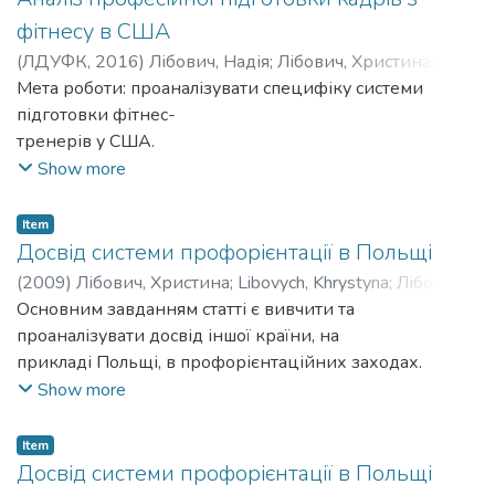
фітнесу в США
(
ЛДУФК
,
2016
)
Лібович, Надія
;
Лібович, Христина
;
Кійко, Вікторія
Мета роботи: проаналізувати специфіку системи
;
Libovych, Nadiia
;
Libovych, Khrystyna
;
Kiiko,
Viktoriia
підготовки фітнес-
тренерів у США.
Show more
Item
Досвід системи профорієнтації в Польщі
(
2009
)
Лібович, Христина
;
Libovych, Khrystyna
;
Лібович,
Надія
Основним завданням статті є вивчити та
;
Libovych, Nadiia
проаналізувати досвід іншої країни, на
прикладі Польщі, в профорієнтаційних заходах.
Show more
Item
Досвід системи профорієнтації в Польщі