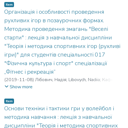
Item
Організація і особливості проведення
рухливих ігор в позаурочних формах.
Методика проведення змагань "Веселі
старти" : лекція з навчальної дисципліни
"Теорія і методика спортивних ігор (рухливі
ігри)" для студентів спеціальності 017
"Фізична культура і спорт" спеціалізації
„Фітнес і рекреація”
(
2019-11-08
)
Лібович, Надія
;
Libovych, Nadiia
;
Кафедра
спортивних та рекреаційних ігор
Show more
Item
Основи техніки і тактики гри у волейбол і
методика навчання : лекція з навчальної
дисципліни "Теорія і методика спортивних