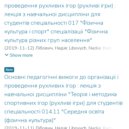
проведення рухливих ігор (рухливі ігри) :
лекція з навчальної дисципліни для
студентів спеціальності 017 "Фізична
культура і спорт" спеціалізації "Фізична
культура різних груп населення"
(
2019-11-12
)
Лібович, Надія
;
Libovych, Nadiia
;
Кафедра
спортивних та рекреаційних ігор
Show more
Item
Основні педагогічні вимоги до організації і
проведення рухливих ігор : лекція з
навчальної дисципліни "Теорія і методика
спортивних ігор (рухливі ігри) для студентів
спеціальності 014.11 "Середня освіта
(фізична культура)"
(
2019-11-11
)
Лібович, Надія
;
Libovych, Nadiia
;
Кафедра