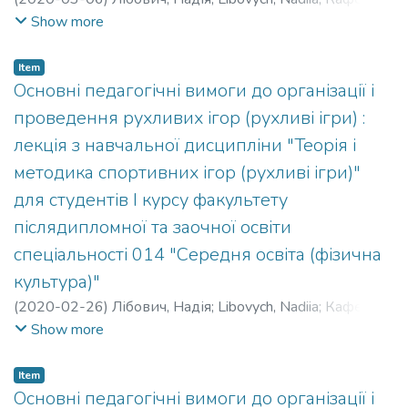
спортивних та рекреаційних ігор
Show more
Item
Основні педагогічні вимоги до організації і
проведення рухливих ігор (рухливі ігри) :
лекція з навчальної дисципліни "Теорія і
методика спортивних ігор (рухливі ігри)"
для студентів І курсу факультету
післядипломної та заочної освіти
спеціальності 014 "Середня освіта (фізична
культура)"
(
2020-02-26
)
Лібович, Надія
;
Libovych, Nadiia
;
Кафедра
спортивних та рекреаційних ігор
Show more
Item
Основні педагогічні вимоги до організації і