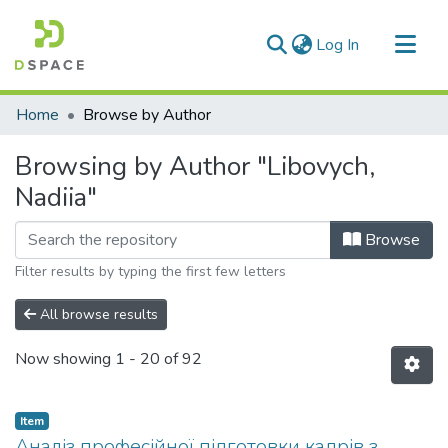
(current)
Log In
Communities & Collections
Home
Browse by Author
All of DSpace
Browsing by Author "Libovych,
Nadiia"
Browse
Filter results by typing the first few letters
All browse results
Now showing
1 - 20 of 92
Item
Аналіз професійної підготовки кадрів з