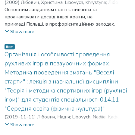
(
2009
)
Лібович, Христина
;
Libovych, Khrystyna
;
Лібович,
Надія
Основним завданням статті є вивчити та
;
Libovych, Nadiia
проаналізувати досвід іншої країни, на
прикладі Польщі, в профорієнтаційних заходах.
Show more
Item
Організація і особливості проведення
рухливих ігор в позаурочних формах.
Методика проведення змагань "Веселі
старти" : лекція з навчальної дисципліни
"Теорія і методика спортивних ігор (рухливі
ігри)" для студентів спеціальності 014.11
"Середня освіта (фізична культура)"
(
2019-11-11
)
Лібович, Надія
;
Libovych, Nadiia
;
Кафедра
спортивних та рекреаційних ігор
Show more