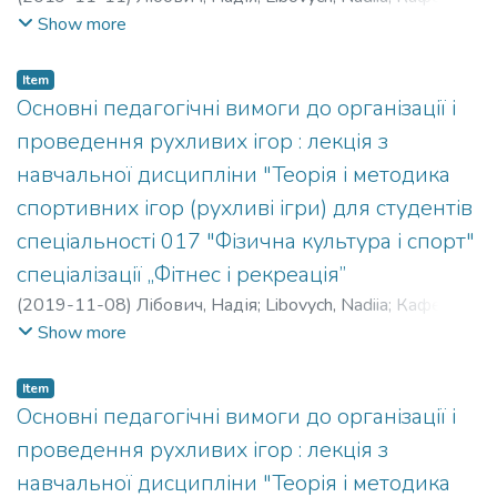
спортивних та рекреаційних ігор
Show more
Item
Основні педагогічні вимоги до організації і
проведення рухливих ігор : лекція з
навчальної дисципліни "Теорія і методика
спортивних ігор (рухливі ігри) для студентів
спеціальності 017 "Фізична культура і спорт"
спеціалізації „Фітнес і рекреація”
(
2019-11-08
)
Лібович, Надія
;
Libovych, Nadiia
;
Кафедра
спортивних та рекреаційних ігор
Show more
Item
Основні педагогічні вимоги до організації і
проведення рухливих ігор : лекція з
навчальної дисципліни "Теорія і методика