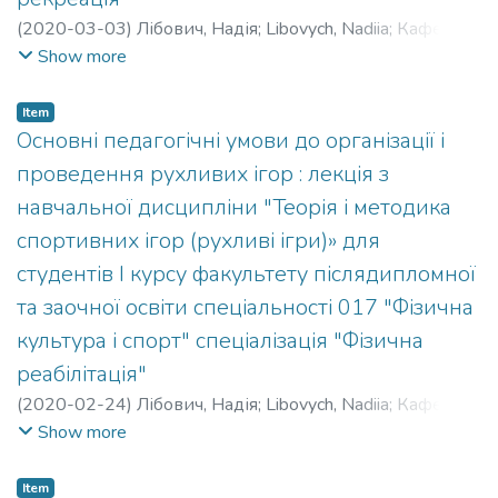
(
2020-03-03
)
Лібович, Надія
;
Libovych, Nadiia
;
Кафедра
спортивних та рекреаційних ігор
Show more
Item
Основні педагогічні умови до організації і
проведення рухливих ігор : лекція з
навчальної дисципліни "Теорія і методика
спортивних ігор (рухливі ігри)» для
студентів І курсу факультету післядипломної
та заочної освіти спеціальності 017 "Фізична
культура і спорт" спеціалізація "Фізична
реабілітація"
(
2020-02-24
)
Лібович, Надія
;
Libovych, Nadiia
;
Кафедра
спортивних та рекреаційних ігор
Show more
Item