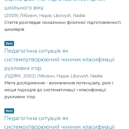
шкільного віку
(
2009
)
Лібович, Надія
;
Libovych, Nadiia
Стаття розглядає показники фізичної підготовленості
школярів.
Item
Педагогічна ситуація як
системоутворюючий чинник класифікації
рухливих ігор
(
ЛДІФК
,
2002
)
Лібович, Надія
;
Libovych, Nadiia
Мета дослідження - визначення потенціалу, ролі і
місця підходів до систематизації і класифікації
рухливих ігор.
Item
Педагогічна ситуація як
системоутворюючий чинник класифікації