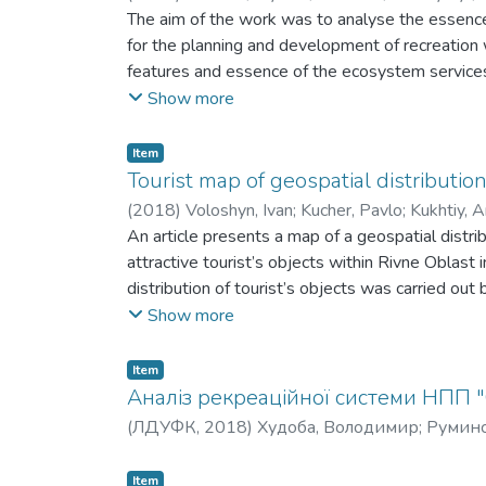
The aim of the work was to analyse the essenc
for the planning and development of recreation w
features and essence of the ecosystem services c
cultural ecosystem services usage of protected 
Show more
methodological approaches to the recreational
assessment of protected areas were performed 
Item
areas of Ukraine and the ecosystem services de
Tourist map of geospatial distribution
The main advantages and obstacles of implemen
(
2018
)
Voloshyn, Ivan
;
Kucher, Pavlo
;
Kukhtiy, A
рекреаційних ресурсів як складової екосис
Худоба, Володимир
An article presents a map of a geospatial distri
для планування та розвитку рекреації в м
attractive tourist’s objects within Rivne Oblast
особливості та сутність поняття екосистемн
distribution of tourist’s objects was carried out
Оцінено використання культурних екосист
X5” on the basis of list of architectural, monume
Show more
рекреаційних послуг. Теоретико-методолог
national and local importance in Oblast. Was cre
оцінку заповідних територій проводили за д
tourists objects within Rivne Oblast and has bee
Item
заповідні території України та зниження е
percentage. On the basis of such maps could be c
Аналіз рекреаційної системи НПП "
Основні переваги та перешкоди впровадже
traveling with a cognitive purpose. The map sho
(
ЛДУФК
,
2018
)
Худоба, Володимир
;
Руминс
обговорюється розвиток природно-заповід
and their percentage in every administrative dist
development of the Ukrainian nature reserve fu
on a map, that shows a distances (in km) from re
Item