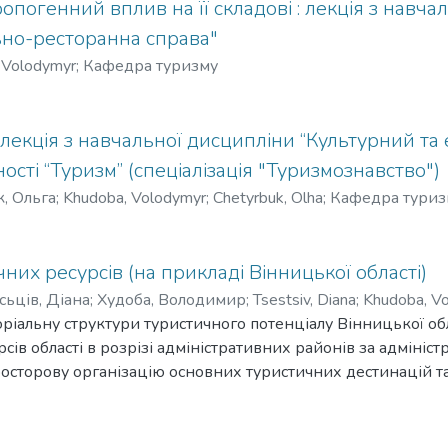
опогенний вплив на її складові : лекція з навча
льно-ресторанна справа"
 Volodymyr
;
Кафедра туризму
лекція з навчальної дисципліни “Культурний та е
ості “Туризм” (спеціалізація "Туризмознавство")
, Ольга
;
Khudoba, Volodymyr
;
Chetyrbuk, Olha
;
Кафедра туриз
них ресурсів (на прикладі Вінницької області)
сьців, Діана
;
Худоба, Володимир
;
Tsestsiv, Diana
;
Khudoba, V
ріальну структури туристичного потенціалу Вінницької обл
рсів області в розрізі адміністративних районів за адміні
росторову організацію основних туристичних дестинацій т
птимізації використання туристичних ресурсів з урахуванн
ово-педагогічних працівників, аспірантів, студентів, спеці