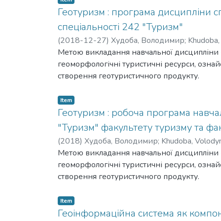
ресурсів, а також державних та регіональни
Геотуризм : програма дисципліни сп
регіоні.The monograph assesses the component an
cпеціальності 242 "Туризм"
potential of tourism resources of the region wer
(
2018-12-27
)
Худоба, Володимир
;
Khudoba,
current. The geospatial organization of the main
Метою викладання навчальної дисципліни «
for optimizing the use of tourist resources is su
геоморфологічні туристичні ресурси, ознай
створення геотуристичного продукту.
Item
Геотуризм : робоча програма навча
"Туризм" факультету туризму та фак
(
2018
)
Худоба, Володимир
;
Khudoba, Volody
Метою викладання навчальної дисципліни «
геоморфологічні туристичні ресурси, ознай
створення геотуристичного продукту.
Item
Геоінформаційна система як компон