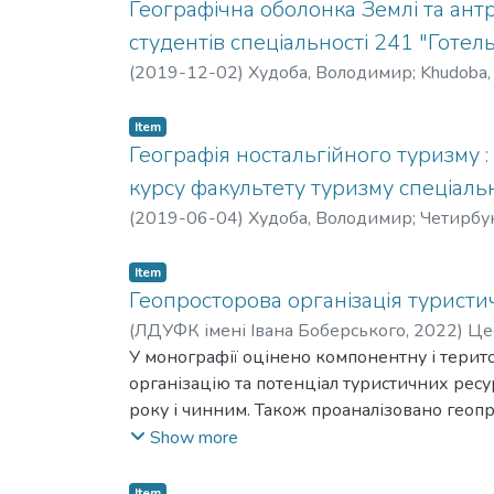
Географічна оболонка Землі та антр
студентів спеціальності 241 "Готе
(
2019-12-02
)
Худоба, Володимир
;
Khudoba,
Item
Географія ностальгійного туризму : 
курсу факультету туризму спеціальн
(
2019-06-04
)
Худоба, Володимир
;
Четирбук
Item
Геопросторова організація туристич
(
ЛДУФК імені Івана Боберського
,
2022
)
Це
У монографії оцінено компонентну і терито
організацію та потенціал туристичних ресу
року і чинним. Також проаналізовано геоп
Обґрунтовано систему напрямів і заходів о
Show more
територіального устрою області.
Для географів, краєзнавців, туристів, наук
Item