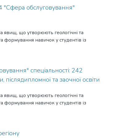
 організації туристичних ресурсів у
 24 "Сфера обслуговування"
 region. The geospatial organization and
dministrative-territorial system until 2020 and
arried out. The system of directions and measures
а явищ, що утворюють геологічні та
torial structure of the region.
та формування навичок у студентів із
овування" спеціальності: 242
, післядипломної та заочної освіти
а явищ, що утворюють геологічні та
та формування навичок у студентів із
регіону