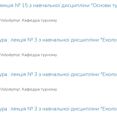
 lines of distances help for creating a
екція № 15 з навчальної дисципліни "Основи ту
he map shows the number of most
ive districts and 3 tourist-recreational
 Volodymyr
;
Кафедра туризму
could be useful and interesting for a
rtography.
ура : лекція № 3 з навчальної дисципліни "Еколо
 Volodymyr
;
Кафедра туризму
ура : лекція № 3 з навчальної дисципліни "Еколо
 Volodymyr
;
Кафедра туризму
ура : лекція № 3 з навчальної дисципліни "Еколо