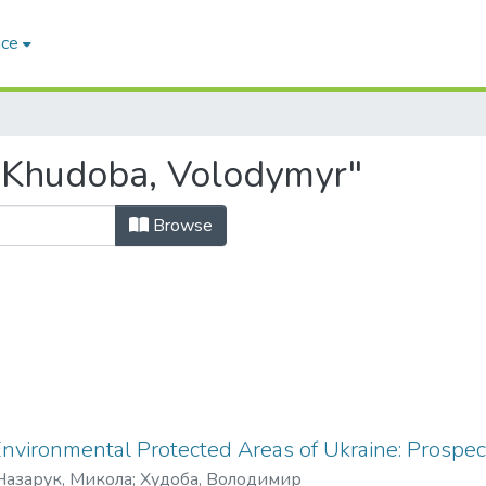
ace
"Khudoba, Volodymyr"
Browse
Environmental Protected Areas of Ukraine: Prospe
Назарук, Микола
;
Худоба, Володимир