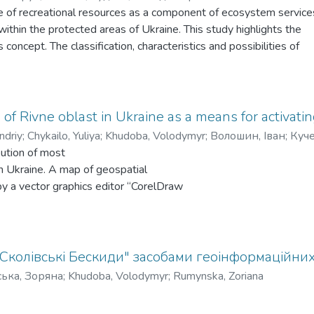
e of recreational resources as a component of ecosystem service
ithin the protected areas of Ukraine. This study highlights the
oncept. The classification, characteristics and possibilities of
areas are assessed, and the location and importance of recreatio
 ecosystem services
using GIS tools. The negative consequences of the Russian Feder
cline are considered.
 of Rivne oblast in Ukraine as a means for activatin
ting the ecosystem services concept for planning the recreat
ndriy
;
Chykailo, Yuliya
;
Khudoba, Volodymyr
;
Волошин, Іван
;
Куче
темних послуг.
bution of most
ежах заповідних територій України. Це дослідження підкр
 in Ukraine. A map of geospatial
их послуг. Класифікація, характеристики та можливості
 by a vector graphics editor “CorelDraw
емних послуг природоохоронних територій, а також підкр
ntal, archeological, nature objects of
ічні підходи до рекреаційних екосистемних послуг
ated a map of geospatial distribution of
опомогою засобів ГІС. Розглянуто негативні наслідки війсь
n calculated their quantity and index of
косистемних послуг.
reated new tourist itineraries for
Сколівські Бескиди" засобами геоінформаційних
ння концепції екосистемних послуг для планування рекре
ws the also quantity of tourists objects
ька, Зоряна
;
Khudoba, Volodymyr
;
Rumynska, Zoriana
ного фонду України.
rict. Moreover, it was drawn the lines
nd are discussed.
gional centre Rivne to different