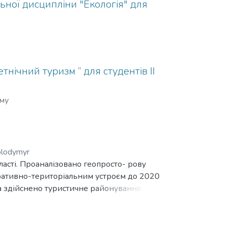
льної дисципліни "Екологія" для
тнічний туризм ” для студентів IІ
му
olodymyr
асті. Проаналізовано геопросто- рову
стративно-територіальним устроєм до 2020
а здійснено туристичне районування.
ям сучасного адміністративно-
алістів з охорони та збереження туристичних