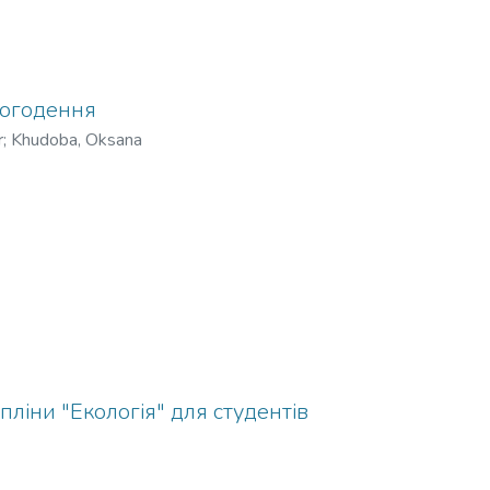
сьогодення
r
;
Khudoba, Oksana
ліни "Екологія" для студентів