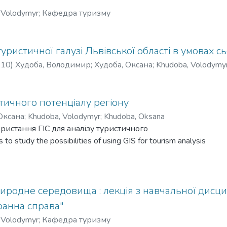
 Volodymyr
;
Кафедра туризму
уристичної галузі Львівської області в умовах 
-10
)
Худоба, Володимир
;
Худоба, Оксана
;
Khudoba, Volodymy
тичного потенціалу регіону
Оксана
;
Khudoba, Volodymyr
;
Khudoba, Oksana
истання ГІС для аналізу туристичного
o study the possibilities of using GIS for tourism analysis
иродне середовища : лекція з навчальної дисцип
ранна справа"
 Volodymyr
;
Кафедра туризму