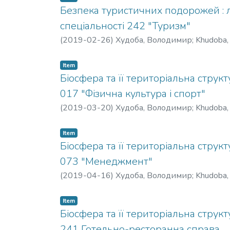
settlements to north, west, east and south. Such
Безпека туристичних подорожей : л
new different tourists routs and itineraries. T
спеціальності 242 "Туризм"
attractive tourist’s objects within 16 administrat
(
2019-02-26
)
Худоба, Володимир
;
Khudoba,
regions of the Rivne Oblast. Such researchment 
person’s who has an interest in a tourism and ca
Item
Біосфера та її територіальна структ
017 "Фізична культура і спорт"
(
2019-03-20
)
Худоба, Володимир
;
Khudoba,
Item
Біосфера та її територіальна структ
073 "Менеджмент"
(
2019-04-16
)
Худоба, Володимир
;
Khudoba,
Item
Біосфера та її територіальна структ
241 Готельно-ресторанна справа