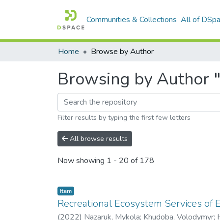
Communities & Collections
All of DSp
Home
Browse by Author
Browsing by Author 
Filter results by typing the first few letters
All browse results
Now showing
1 - 20 of 178
Item
Recreational Ecosystem Services of 
(
2022
)
Nazaruk, Mykola
;
Khudoba, Volodymyr
;