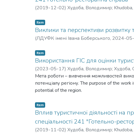
(
2019-12-02
)
Худоба, Володимир
;
Khudoba,
Item
Виклики та перспективи розвитку т
(
ЛДУФК імені Івана Боберського
,
2024-05
Item
Використання ГІС для оцінки турис
(
2023-05-17
)
Худоба, Володимир
;
Худоба, 
Мета роботи – вивчення можливостей викор
потенціалу регіону. The purpose of the work is t
potential of the region.
Item
Вплив туристичної діяльності на пр
спеціальності 241 "Готельно-ресто
(
2019-11-02
)
Худоба, Володимир
;
Khudoba,