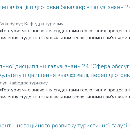
х установ, усіх, хто цікавиться проблемами геопросторової
еціалізації підготовки бакалаврів галузі знань
d territorial structure of the tourism potential of the Vinnytsia
e analyzed in terms of administrative districts according to the a
 Volodymyr
;
Кафедра туризму
 tourist destinations was also analyzed and tourist zoning was c
Геотуризм» є вивчення студентами геологічних процесів т
bstantiated, taking into account the modern administrative and terri
омлення студентів із унікальним геологічними пам'ятками 
льної дисципліни галузі знань 24 "Сфера обслуг
ультету підвищення кваліфікації, перепідготовки
myr
;
Кафедра туризму
Геотуризм» є вивчення студентами геологічних процесів т
омлення студентів із унікальним геологічними пам'ятками 
ент інноваційного розвитку туристичної галузі 