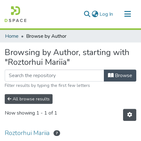
(current)
Log In
Communities & Collections
Home
Browse by Author
All of DSpace
Browsing by Author, starting with
"Roztorhui Mariia"
Browse
Filter results by typing the first few letters
All browse results
Now showing
1 - 1 of 1
Roztorhui Mariia
7