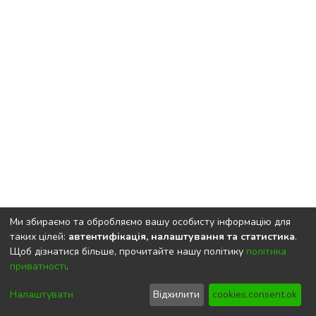
Ми збираємо та обробляємо вашу особисту інформацію для
таких цілей:
автентифікація, налаштування та статистика
.
Щоб дізнатися більше, прочитайте нашу політику
політика
приватності
.
DSpace software
copyright © 2002-2026
LYRASIS
Cookie
Privacy
End User
Send
Налаштувати
Відхилити
cookies.consent.ok
settings
policy
Agreement
Feedback